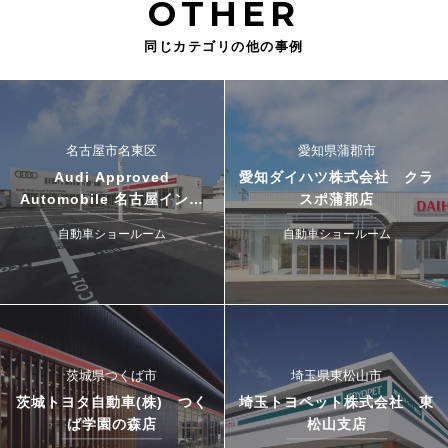
OTHER
同じカテゴリの他の事例
名古屋市名東区
愛知県蒲郡市
Audi Approved
愛知ダイハツ株式会社 クラ
Automobile 名古屋インタ
スポ蒲郡店
ー・ドゥカティ名古屋イース
自動車ショールーム
自動車ショールーム
ト
茨城県つくば市
埼玉県東松山市
茨城トヨタ自動車(株) つく
埼玉トヨペット株式会社 東
ば学園の森店
松山支店