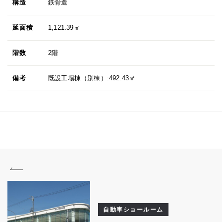
構造
鉄骨造
延面積
1,121.39㎡
階数
2階
備考
既設工場棟（別棟）:492.43㎡
自動車ショールーム