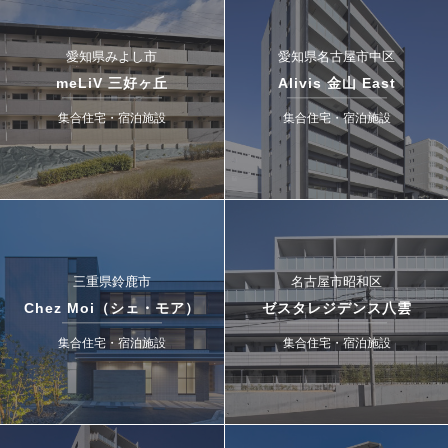
愛知県みよし市
愛知県名古屋市中区
meLiV 三好ヶ丘
Alivis 金山 East
集合住宅・宿泊施設
集合住宅・宿泊施設
三重県鈴鹿市
名古屋市昭和区
Chez Moi（シェ・モア）
ゼスタレジデンス八雲
集合住宅・宿泊施設
集合住宅・宿泊施設