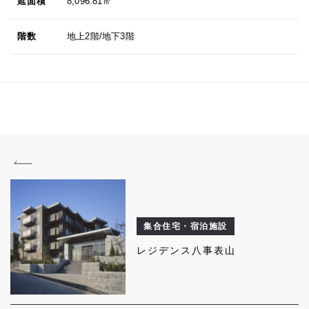
延面積
8,096.81㎡
階数
地上2階/地下3階
集合住宅・宿泊施設
レジデンス八事表山