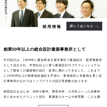
詳しくはこちら
採用情報
創業50年以上の
総合設計建築事務所として
中日設計は、1968年に愛知県名古屋市東区で建築設計・監理事務所
として設立され、半世紀以上に渡り建築設計のプロフェッショナル
として数多くの建築物の設計・監理に携わってきました。これまで
に1000件以上の医療福祉施設を手掛け、東海地区に本拠地を置く設
計事務所のなかではトップクラスの設計実績数があります。
病院設計をはじめ、内科や眼科、整形外科、小児科といった診療科
目に合わせたクリニック設計、養護老人ホームや保育園・こども園
といった福祉施設・こども施設設計など、高い専門性を求められる