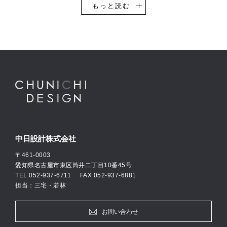
設計を得意としています。
もっと読む
その他、一般企業のオフィスビル・事務所や工場・物流倉庫などの
設計実績も豊富です。自動車ショールームの設計においては、全国
的にもトップクラスの設計実績数があり、多くのお客様にご支持い
ただき続けています。
中日設計では意匠設計・構造設計・設備設計、それぞれ専門のエキ
スパート設計士が自社に在籍し、お客様の思いやご要望に柔軟に対
応できる設計体制を整えています。
私たちは、「何のために建築に携わるのか」を常に考えつつ、建築
設計のプロフェッショナルとしての自覚をもとに活動して参りま
す。
中日設計株式会社
〒461-0003
愛知県名古屋市東区筒井二丁目10番45号
TEL
052-937-6711
FAX 052-937-6881
担当：三宅・若林
お問い合わせ