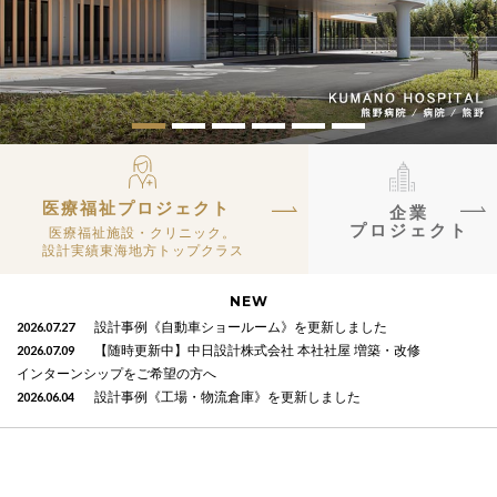
医療福祉プロジェクト
企業
プロジェクト
医療福祉施設・クリニック。
設計実績東海地方トップクラス
NEW
2026.07.27
設計事例《自動車ショールーム》を更新しました
2026.07.09
【随時更新中】中日設計株式会社 本社社屋 増築・改修
インターンシップをご希望の方へ
2026.06.04
設計事例《工場・物流倉庫》を更新しました