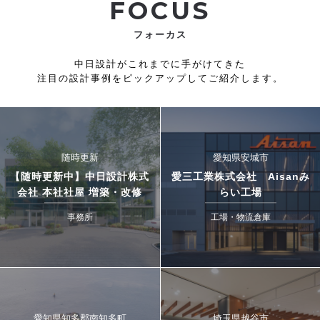
FOCUS
フォーカス
中日設計がこれまでに手がけてきた
注目の設計事例をピックアップしてご紹介します。
随時更新
愛知県安城市
【随時更新中】中日設計株式
愛三工業株式会社 Aisanみ
会社 本社社屋 増築・改修
らい工場
事務所
工場・物流倉庫
愛知県知多郡南知多町
埼玉県越谷市