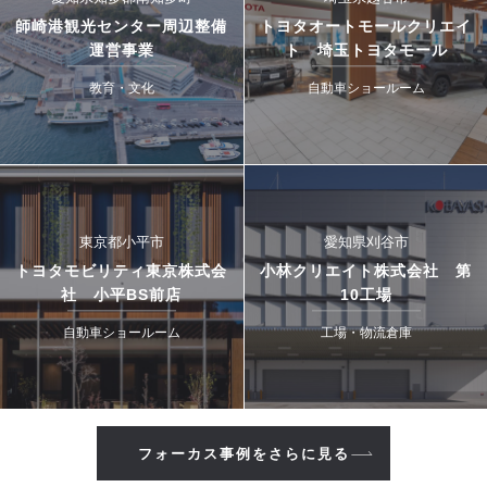
師崎港観光センター周辺整備
トヨタオートモールクリエイ
運営事業
ト 埼玉トヨタモール
教育・文化
自動車ショールーム
東京都小平市
愛知県刈谷市
トヨタモビリティ東京株式会
小林クリエイト株式会社 第
社 小平BS前店
10工場
自動車ショールーム
工場・物流倉庫
フォーカス事例をさらに見る