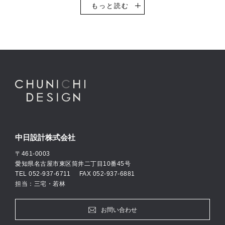
設計を得意としています。
もっと読む
その他、一般企業のオフィスビル・事務所や工場・物流倉庫などの
設計実績も豊富です。自動車ショールームの設計においては、全国
的にもトップクラスの設計実績数があり、多くのお客様にご支持い
ただき続けています。
中日設計では意匠設計・構造設計・設備設計、それぞれ専門のエキ
スパート設計士が自社に在籍し、お客様の思いやご要望に柔軟に対
応できる設計体制を整えています。
私たちは、「何のために建築に携わるのか」を常に考えつつ、建築
設計のプロフェッショナルとしての自覚をもとに活動して参りま
す。
中日設計株式会社
〒461-0003
愛知県名古屋市東区筒井二丁目10番45号
TEL
052-937-6711
FAX 052-937-6881
担当：三宅・若林
お問い合わせ