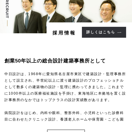
詳しくはこちら
採用情報
創業50年以上の
総合設計建築事務所として
中日設計は、1968年に愛知県名古屋市東区で建築設計・監理事務所
として設立され、半世紀以上に渡り建築設計のプロフェッショナル
として数多くの建築物の設計・監理に携わってきました。これまで
に1000件以上の医療福祉施設を手掛け、東海地区に本拠地を置く設
計事務所のなかではトップクラスの設計実績数があります。
病院設計をはじめ、内科や眼科、整形外科、小児科といった診療科
目に合わせたクリニック設計、養護老人ホームや保育園・こども園
といった福祉施設・こども施設設計など、高い専門性を求められる