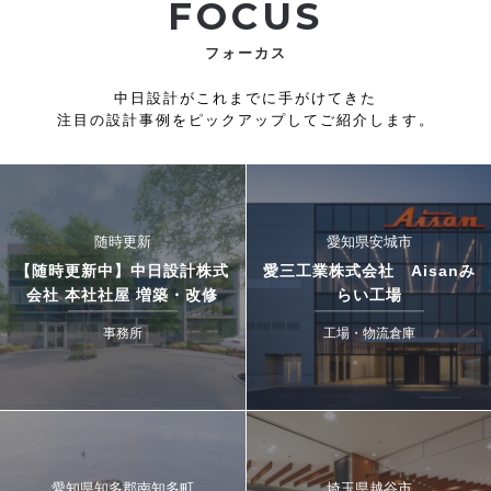
FOCUS
フォーカス
中日設計がこれまでに手がけてきた
注目の設計事例をピックアップしてご紹介します。
随時更新
愛知県安城市
【随時更新中】中日設計株式
愛三工業株式会社 Aisanみ
会社 本社社屋 増築・改修
らい工場
事務所
工場・物流倉庫
愛知県知多郡南知多町
埼玉県越谷市