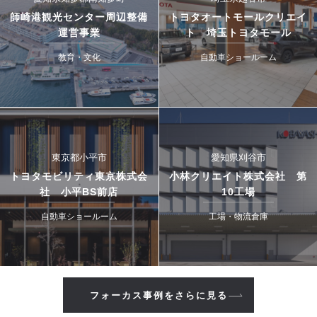
師崎港観光センター周辺整備
トヨタオートモールクリエイ
運営事業
ト 埼玉トヨタモール
教育・文化
自動車ショールーム
東京都小平市
愛知県刈谷市
トヨタモビリティ東京株式会
小林クリエイト株式会社 第
社 小平BS前店
10工場
自動車ショールーム
工場・物流倉庫
フォーカス事例をさらに見る