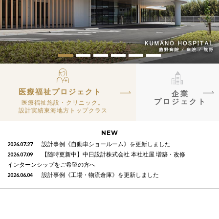
医療福祉プロジェクト
企業
プロジェクト
医療福祉施設・クリニック。
設計実績東海地方トップクラス
NEW
2026.07.27
設計事例《自動車ショールーム》を更新しました
2026.07.09
【随時更新中】中日設計株式会社 本社社屋 増築・改修
インターンシップをご希望の方へ
2026.06.04
設計事例《工場・物流倉庫》を更新しました