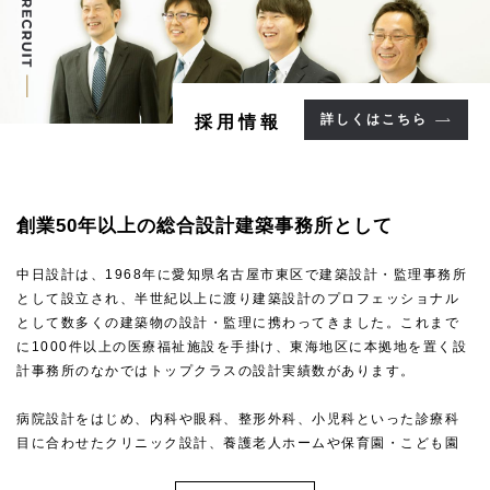
詳しくはこちら
採用情報
創業50年以上の
総合設計建築事務所として
中日設計は、1968年に愛知県名古屋市東区で建築設計・監理事務所
として設立され、半世紀以上に渡り建築設計のプロフェッショナル
として数多くの建築物の設計・監理に携わってきました。これまで
に1000件以上の医療福祉施設を手掛け、東海地区に本拠地を置く設
計事務所のなかではトップクラスの設計実績数があります。
病院設計をはじめ、内科や眼科、整形外科、小児科といった診療科
目に合わせたクリニック設計、養護老人ホームや保育園・こども園
といった福祉施設・こども施設設計など、高い専門性を求められる