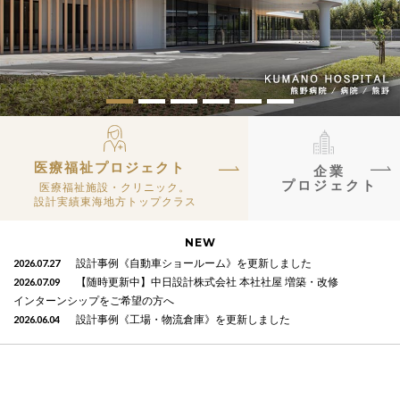
医療福祉プロジェクト
企業
プロジェクト
医療福祉施設・クリニック。
設計実績東海地方トップクラス
NEW
2026.07.27
設計事例《自動車ショールーム》を更新しました
2026.07.09
【随時更新中】中日設計株式会社 本社社屋 増築・改修
インターンシップをご希望の方へ
2026.06.04
設計事例《工場・物流倉庫》を更新しました