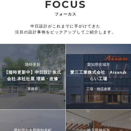
FOCUS
フォーカス
中日設計がこれまでに手がけてきた
注目の設計事例をピックアップしてご紹介します。
随時更新
愛知県安城市
【随時更新中】中日設計株式
愛三工業株式会社 Aisanみ
会社 本社社屋 増築・改修
らい工場
事務所
工場・物流倉庫
愛知県知多郡南知多町
埼玉県越谷市