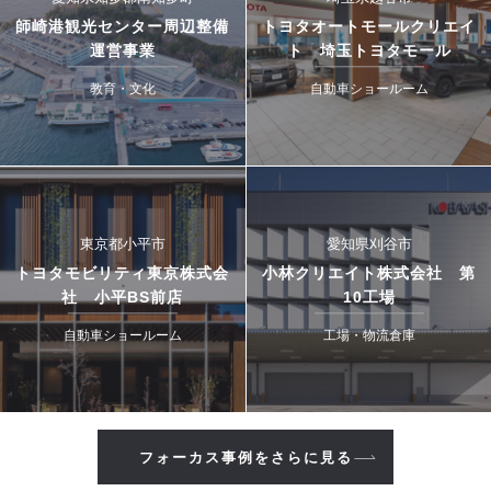
師崎港観光センター周辺整備
トヨタオートモールクリエイ
運営事業
ト 埼玉トヨタモール
教育・文化
自動車ショールーム
東京都小平市
愛知県刈谷市
トヨタモビリティ東京株式会
小林クリエイト株式会社 第
社 小平BS前店
10工場
自動車ショールーム
工場・物流倉庫
フォーカス事例をさらに見る