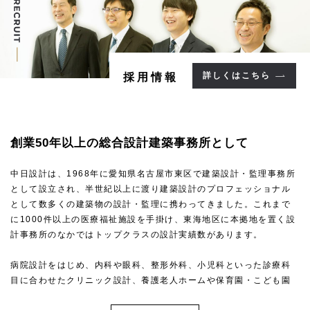
詳しくはこちら
採用情報
創業50年以上の
総合設計建築事務所として
中日設計は、1968年に愛知県名古屋市東区で建築設計・監理事務所
として設立され、半世紀以上に渡り建築設計のプロフェッショナル
として数多くの建築物の設計・監理に携わってきました。これまで
に1000件以上の医療福祉施設を手掛け、東海地区に本拠地を置く設
計事務所のなかではトップクラスの設計実績数があります。
病院設計をはじめ、内科や眼科、整形外科、小児科といった診療科
目に合わせたクリニック設計、養護老人ホームや保育園・こども園
といった福祉施設・こども施設設計など、高い専門性を求められる