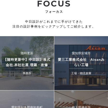
FOCUS
フォーカス
中日設計がこれまでに手がけてきた
注目の設計事例をピックアップしてご紹介します。
随時更新
愛知県安城市
【随時更新中】中日設計株式
愛三工業株式会社 Aisanみ
会社 本社社屋 増築・改修
らい工場
事務所
工場・物流倉庫
愛知県知多郡南知多町
埼玉県越谷市