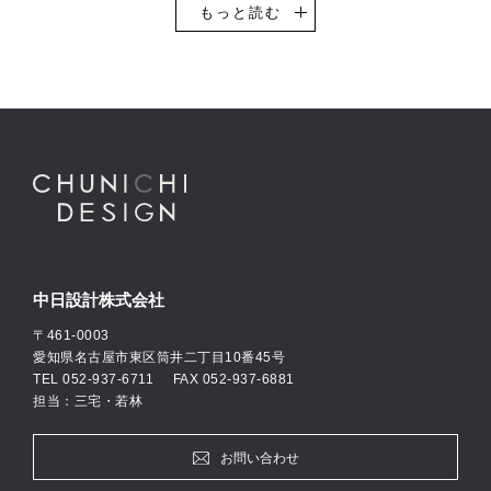
設計を得意としています。
もっと読む
その他、一般企業のオフィスビル・事務所や工場・物流倉庫などの
設計実績も豊富です。自動車ショールームの設計においては、全国
的にもトップクラスの設計実績数があり、多くのお客様にご支持い
ただき続けています。
中日設計では意匠設計・構造設計・設備設計、それぞれ専門のエキ
スパート設計士が自社に在籍し、お客様の思いやご要望に柔軟に対
応できる設計体制を整えています。
私たちは、「何のために建築に携わるのか」を常に考えつつ、建築
設計のプロフェッショナルとしての自覚をもとに活動して参りま
す。
中日設計株式会社
〒461-0003
愛知県名古屋市東区筒井二丁目10番45号
TEL
052-937-6711
FAX 052-937-6881
担当：三宅・若林
お問い合わせ