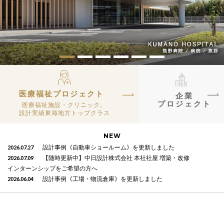
医療福祉プロジェクト
企業
プロジェクト
医療福祉施設・クリニック。
設計実績東海地方トップクラス
NEW
2026.07.27
設計事例《自動車ショールーム》を更新しました
2026.07.09
【随時更新中】中日設計株式会社 本社社屋 増築・改修
インターンシップをご希望の方へ
2026.06.04
設計事例《工場・物流倉庫》を更新しました