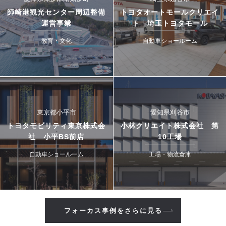
師崎港観光センター周辺整備
トヨタオートモールクリエイ
運営事業
ト 埼玉トヨタモール
教育・文化
自動車ショールーム
東京都小平市
愛知県刈谷市
トヨタモビリティ東京株式会
小林クリエイト株式会社 第
社 小平BS前店
10工場
自動車ショールーム
工場・物流倉庫
フォーカス事例をさらに見る