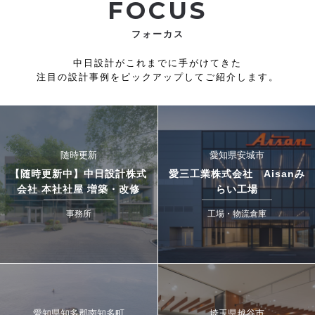
FOCUS
フォーカス
中日設計がこれまでに手がけてきた
注目の設計事例をピックアップしてご紹介します。
随時更新
愛知県安城市
【随時更新中】中日設計株式
愛三工業株式会社 Aisanみ
会社 本社社屋 増築・改修
らい工場
事務所
工場・物流倉庫
愛知県知多郡南知多町
埼玉県越谷市