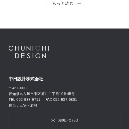
設計を得意としています。
もっと読む
その他、一般企業のオフィスビル・事務所や工場・物流倉庫などの
設計実績も豊富です。自動車ショールームの設計においては、全国
的にもトップクラスの設計実績数があり、多くのお客様にご支持い
ただき続けています。
中日設計では意匠設計・構造設計・設備設計、それぞれ専門のエキ
スパート設計士が自社に在籍し、お客様の思いやご要望に柔軟に対
応できる設計体制を整えています。
私たちは、「何のために建築に携わるのか」を常に考えつつ、建築
設計のプロフェッショナルとしての自覚をもとに活動して参りま
す。
中日設計株式会社
〒461-0003
愛知県名古屋市東区筒井二丁目10番45号
TEL
052-937-6711
FAX 052-937-6881
担当：三宅・若林
お問い合わせ