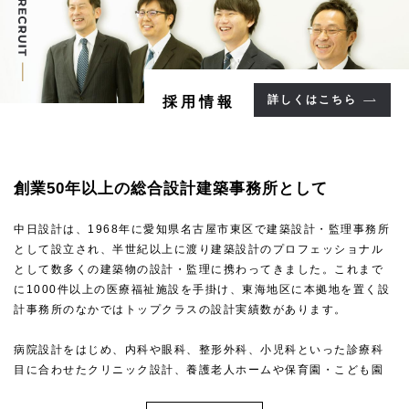
詳しくはこちら
採用情報
創業50年以上の
総合設計建築事務所として
中日設計は、1968年に愛知県名古屋市東区で建築設計・監理事務所
として設立され、半世紀以上に渡り建築設計のプロフェッショナル
として数多くの建築物の設計・監理に携わってきました。これまで
に1000件以上の医療福祉施設を手掛け、東海地区に本拠地を置く設
計事務所のなかではトップクラスの設計実績数があります。
病院設計をはじめ、内科や眼科、整形外科、小児科といった診療科
目に合わせたクリニック設計、養護老人ホームや保育園・こども園
といった福祉施設・こども施設設計など、高い専門性を求められる