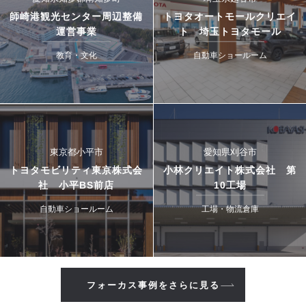
師崎港観光センター周辺整備
トヨタオートモールクリエイ
運営事業
ト 埼玉トヨタモール
教育・文化
自動車ショールーム
東京都小平市
愛知県刈谷市
トヨタモビリティ東京株式会
小林クリエイト株式会社 第
社 小平BS前店
10工場
自動車ショールーム
工場・物流倉庫
フォーカス事例をさらに見る