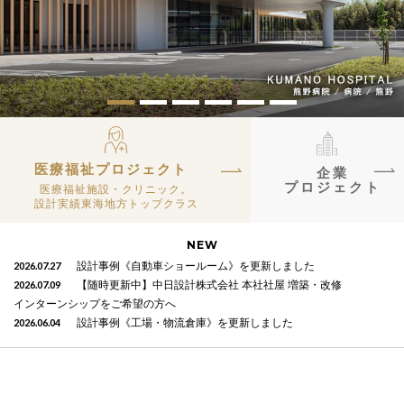
医療福祉プロジェクト
企業
プロジェクト
医療福祉施設・クリニック。
設計実績東海地方トップクラス
NEW
2026.07.27
設計事例《自動車ショールーム》を更新しました
2026.07.09
【随時更新中】中日設計株式会社 本社社屋 増築・改修
インターンシップをご希望の方へ
2026.06.04
設計事例《工場・物流倉庫》を更新しました