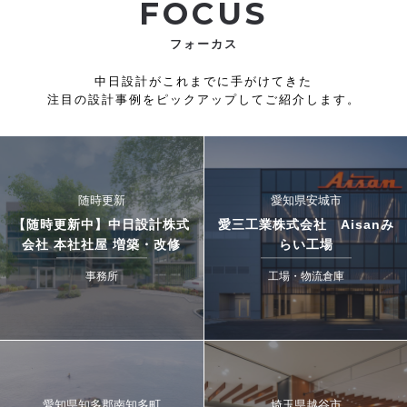
FOCUS
フォーカス
中日設計がこれまでに手がけてきた
注目の設計事例をピックアップしてご紹介します。
随時更新
愛知県安城市
【随時更新中】中日設計株式
愛三工業株式会社 Aisanみ
会社 本社社屋 増築・改修
らい工場
事務所
工場・物流倉庫
愛知県知多郡南知多町
埼玉県越谷市