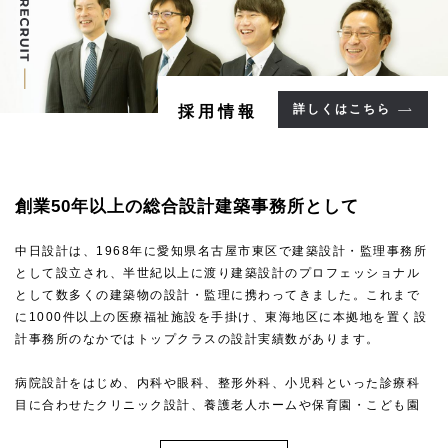
詳しくはこちら
採用情報
創業50年以上の
総合設計建築事務所として
中日設計は、1968年に愛知県名古屋市東区で建築設計・監理事務所
として設立され、半世紀以上に渡り建築設計のプロフェッショナル
として数多くの建築物の設計・監理に携わってきました。これまで
に1000件以上の医療福祉施設を手掛け、東海地区に本拠地を置く設
計事務所のなかではトップクラスの設計実績数があります。
病院設計をはじめ、内科や眼科、整形外科、小児科といった診療科
目に合わせたクリニック設計、養護老人ホームや保育園・こども園
といった福祉施設・こども施設設計など、高い専門性を求められる