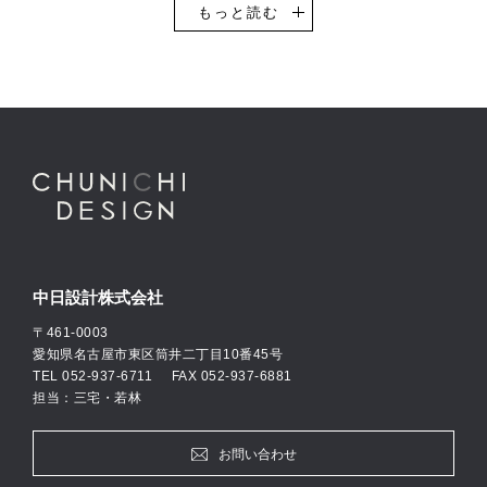
設計を得意としています。
もっと読む
その他、一般企業のオフィスビル・事務所や工場・物流倉庫などの
設計実績も豊富です。自動車ショールームの設計においては、全国
的にもトップクラスの設計実績数があり、多くのお客様にご支持い
ただき続けています。
中日設計では意匠設計・構造設計・設備設計、それぞれ専門のエキ
スパート設計士が自社に在籍し、お客様の思いやご要望に柔軟に対
応できる設計体制を整えています。
私たちは、「何のために建築に携わるのか」を常に考えつつ、建築
設計のプロフェッショナルとしての自覚をもとに活動して参りま
す。
中日設計株式会社
〒461-0003
愛知県名古屋市東区筒井二丁目10番45号
TEL
052-937-6711
FAX 052-937-6881
担当：三宅・若林
お問い合わせ