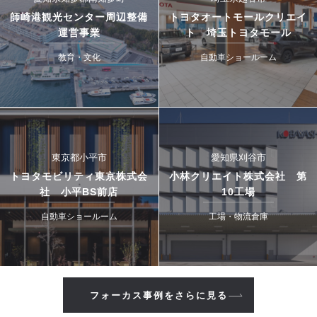
師崎港観光センター周辺整備
トヨタオートモールクリエイ
運営事業
ト 埼玉トヨタモール
教育・文化
自動車ショールーム
東京都小平市
愛知県刈谷市
トヨタモビリティ東京株式会
小林クリエイト株式会社 第
社 小平BS前店
10工場
自動車ショールーム
工場・物流倉庫
フォーカス事例をさらに見る