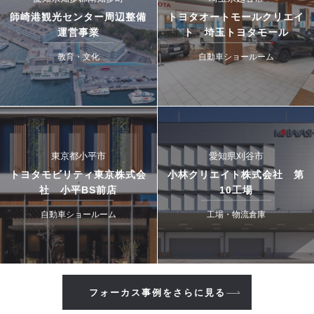
師崎港観光センター周辺整備
トヨタオートモールクリエイ
運営事業
ト 埼玉トヨタモール
教育・文化
自動車ショールーム
東京都小平市
愛知県刈谷市
トヨタモビリティ東京株式会
小林クリエイト株式会社 第
社 小平BS前店
10工場
自動車ショールーム
工場・物流倉庫
フォーカス事例をさらに見る