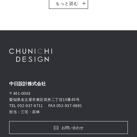
設計を得意としています。
もっと読む
その他、一般企業のオフィスビル・事務所や工場・物流倉庫などの
設計実績も豊富です。自動車ショールームの設計においては、全国
的にもトップクラスの設計実績数があり、多くのお客様にご支持い
ただき続けています。
中日設計では意匠設計・構造設計・設備設計、それぞれ専門のエキ
スパート設計士が自社に在籍し、お客様の思いやご要望に柔軟に対
応できる設計体制を整えています。
私たちは、「何のために建築に携わるのか」を常に考えつつ、建築
設計のプロフェッショナルとしての自覚をもとに活動して参りま
す。
中日設計株式会社
〒461-0003
愛知県名古屋市東区筒井二丁目10番45号
TEL
052-937-6711
FAX 052-937-6881
担当：三宅・若林
お問い合わせ