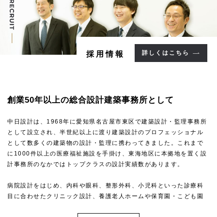
詳しくはこちら
採用情報
創業50年以上の
総合設計建築事務所として
中日設計は、1968年に愛知県名古屋市東区で建築設計・監理事務所
として設立され、半世紀以上に渡り建築設計のプロフェッショナル
として数多くの建築物の設計・監理に携わってきました。これまで
に1000件以上の医療福祉施設を手掛け、東海地区に本拠地を置く設
計事務所のなかではトップクラスの設計実績数があります。
病院設計をはじめ、内科や眼科、整形外科、小児科といった診療科
目に合わせたクリニック設計、養護老人ホームや保育園・こども園
といった福祉施設・こども施設設計など、高い専門性を求められる