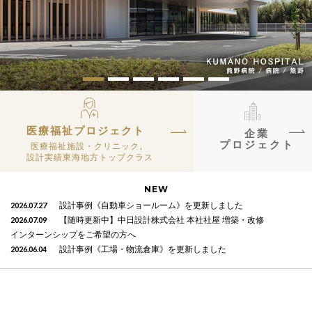
医療福祉プロジェクト
企業
プロジェクト
医療福祉施設・クリニック。
設計実績東海地方トップクラス
NEW
2026.07.27
設計事例《自動車ショールーム》を更新しました
2026.07.09
【随時更新中】中日設計株式会社 本社社屋 増築・改修
インターンシップをご希望の方へ
2026.06.04
設計事例《工場・物流倉庫》を更新しました