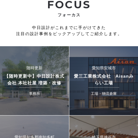
FOCUS
フォーカス
中日設計がこれまでに手がけてきた
注目の設計事例をピックアップしてご紹介します。
随時更新
愛知県安城市
【随時更新中】中日設計株式
愛三工業株式会社 Aisanみ
会社 本社社屋 増築・改修
らい工場
事務所
工場・物流倉庫
愛知県知多郡南知多町
埼玉県越谷市