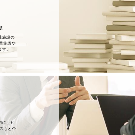
頼
祉施設の
企業施設や
ます。
切に、ヒ
のもと企
。