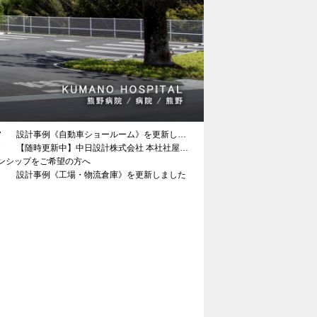
設計事例《自動車ショールーム》を更新しま
【随時更新中】中日設計株式会社 本社社屋
修
ンシップをご希望の方へ
設計事例《工場・物流倉庫》を更新しました