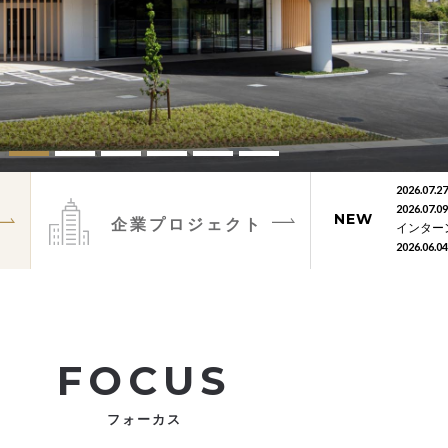
2026.07.27
した
2026.07.09
NEW
企業
プロジェクト
増築・改
インター
2026.06.04
FOCUS
フォーカス