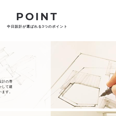
POINT
中日設計が選ばれる3つのポイント
設計の専
かして建
います。