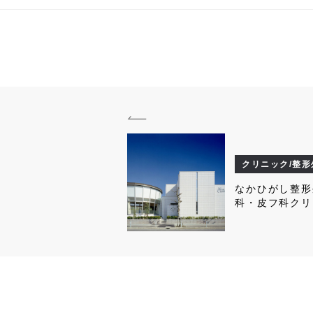
クリニック/整形
なかひがし整形
科・皮フ科クリ
ク