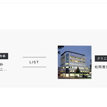
外科
クリニ
LIST
外
松岡整
ニッ