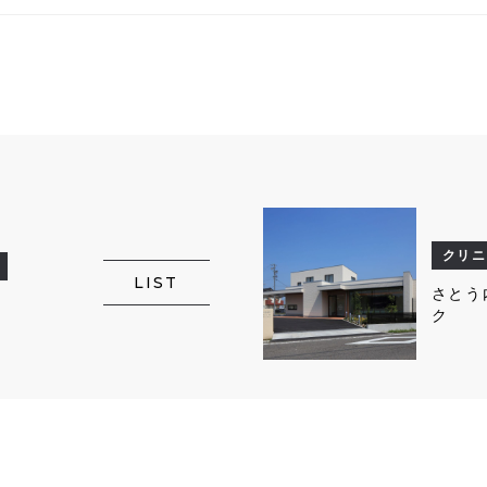
クリニ
LIST
さとう
ク