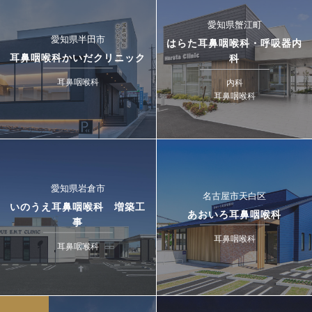
愛知県蟹江町
愛知県半田市
はらた耳鼻咽喉科・呼吸器内
耳鼻咽喉科かいだクリニック
科
耳鼻咽喉科
内科
耳鼻咽喉科
愛知県岩倉市
名古屋市天白区
いのうえ耳鼻咽喉科 増築工
あおいろ耳鼻咽喉科
事
耳鼻咽喉科
耳鼻咽喉科