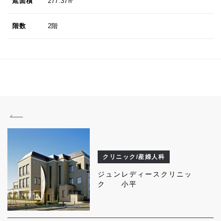
延面積
277.37㎡
階数
2階
クリニック/産婦人科
ジュンレディースクリニッ
ク 小平