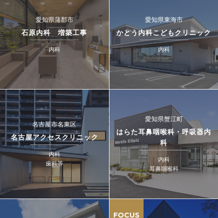
愛知県蒲郡市
愛知県東海市
石原内科 増築工事
かとう内科こどもクリニック
内科
内科
愛知県蟹江町
名古屋市名東区
はらた耳鼻咽喉科・呼吸器内
名古屋アクセスクリニック
科
内科
内科
歯科等
耳鼻咽喉科
FOCUS