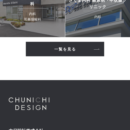
さくま内科 糖尿病・甲状腺ク
科
リニック
内科
内科
耳鼻咽喉科
一覧を見る