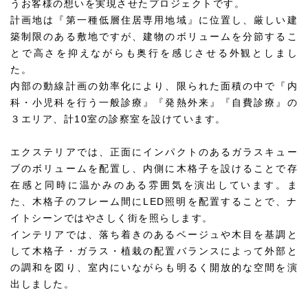
うお客様の想いを実現させたプロジェクトです。
計画地は『第一種低層住居専用地域』に位置し、厳しい建
築制限のある敷地ですが、建物のボリュームを分節するこ
とで高さを抑えながらも奥行を感じさせる外観としまし
た。
内部の動線計画の効率化により、限られた面積の中で『内
科・小児科を行う一般診療』『発熱外来』『自費診療』の
３エリア、計10室の診察室を設けています。
エクステリアでは、正面にインパクトのあるガラスキュー
ブのボリュームを配置し、内側に木格子を設けることで存
在感と同時に温かみのある雰囲気を演出しています。ま
た、木格子のフレーム間にLED照明を配置することで、ナ
イトシーンではやさしく街を照らします。
インテリアでは、落ち着きのあるベージュや木目を基調と
して木格子・ガラス・植栽の配置バランスによって外部と
の調和を図り、室内にいながらも明るく開放的な空間を演
出しました。