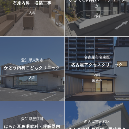
石原内科 増築工事
ク
内科
内科
名古屋市名東区
愛知県東海市
名古屋アクセスクリニック
かとう内科こどもクリニック
内科
内科
歯科等
愛知県蟹江町
名古屋市昭和区
はらた耳鼻咽喉科・呼吸器内