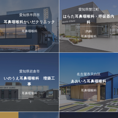
愛知県蟹江町
愛知県半田市
はらた耳鼻咽喉科・呼吸器内
耳鼻咽喉科かいだクリニック
科
耳鼻咽喉科
内科
耳鼻咽喉科
愛知県岩倉市
名古屋市天白区
いのうえ耳鼻咽喉科 増築工
あおいろ耳鼻咽喉科
事
耳鼻咽喉科
耳鼻咽喉科