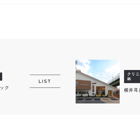
クリニ
科
LIST
ック
横井耳