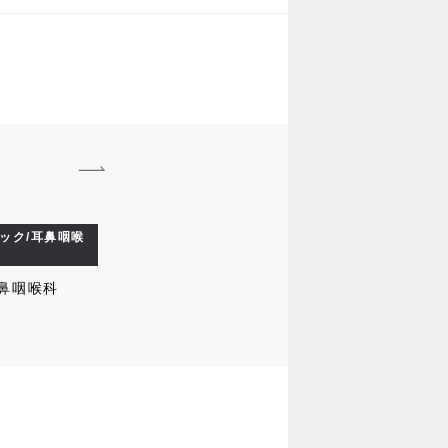
ック/耳鼻咽喉
鼻咽喉科