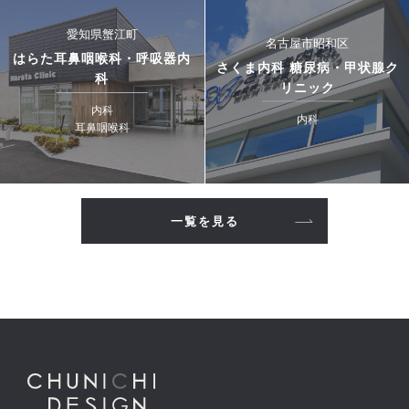
愛知県蟹江町
名古屋市昭和区
はらた耳鼻咽喉科・呼吸器内
さくま内科 糖尿病・甲状腺ク
科
リニック
内科
内科
耳鼻咽喉科
一覧を見る