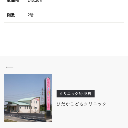
延面積
248.20㎡
階数
2階
クリニック/小児科
ひだかこどもクリニック