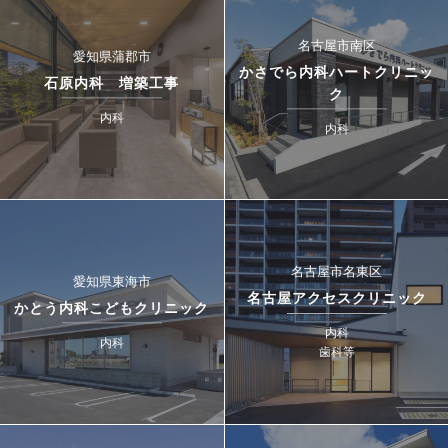
名古屋市南区
愛知県蒲郡市
かさでら内科ハートクリニッ
石原内科 増築工事
ク
内科
内科
名古屋市名東区
愛知県東海市
名古屋アクセスクリニック
かとう内科こどもクリニック
内科
内科
歯科等