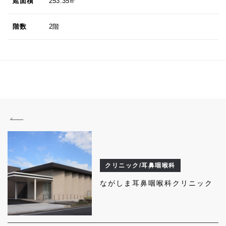
延面積
253.35㎡
階数
2階
クリニック/耳鼻咽喉科
ながしま耳鼻咽喉科クリニック