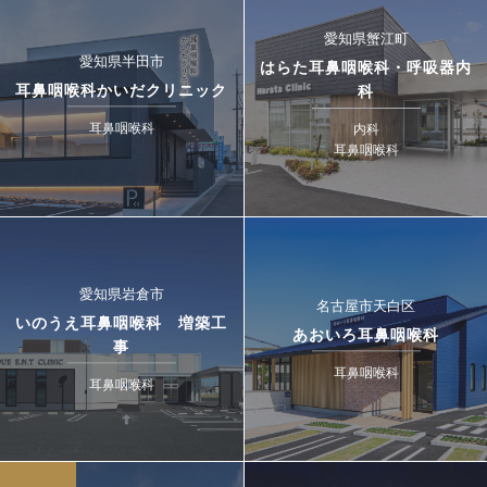
愛知県蟹江町
愛知県半田市
はらた耳鼻咽喉科・呼吸器内
耳鼻咽喉科かいだクリニック
科
耳鼻咽喉科
内科
耳鼻咽喉科
愛知県岩倉市
名古屋市天白区
いのうえ耳鼻咽喉科 増築工
あおいろ耳鼻咽喉科
事
耳鼻咽喉科
耳鼻咽喉科