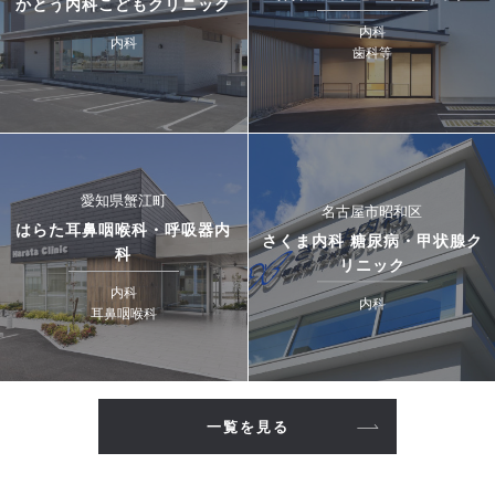
かとう内科こどもクリニック
内科
内科
歯科等
愛知県蟹江町
名古屋市昭和区
はらた耳鼻咽喉科・呼吸器内
さくま内科 糖尿病・甲状腺ク
科
リニック
内科
内科
耳鼻咽喉科
一覧を見る