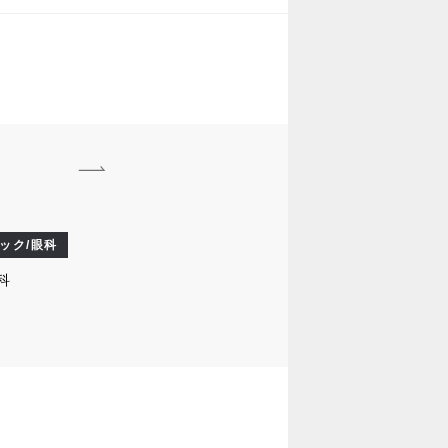
ック/眼科
科