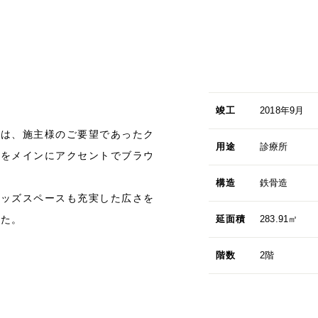
竣工
2018年9月
観は、施主様のご要望であったク
用途
診療所
ーをメインにアクセントでブラウ
構造
鉄骨造
キッズスペースも充実した広さを
した。
延面積
283.91㎡
階数
2階