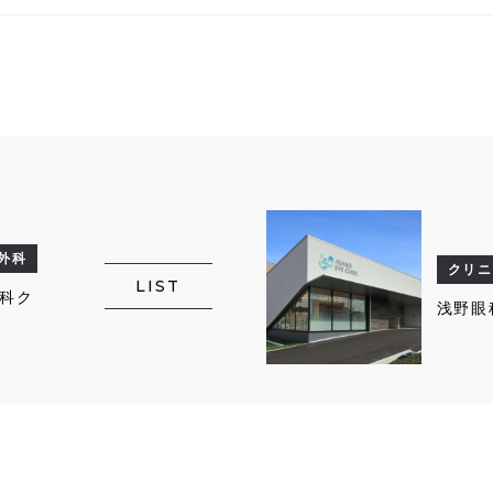
外科
クリニ
LIST
科ク
浅野眼