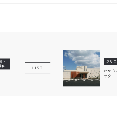
クリニ
科・
器科
LIST
たかも
ック