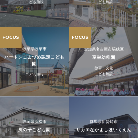
こども施設
こども施設
FOCUS
FOCUS
岐阜県岐阜市
愛知県名古屋市瑞穂区
ハートンこまづめ認定こども
享栄幼稚園
園
教育・文化
こども施設
こども施設
静岡県浜松市
群馬県伊勢崎市
風の子こども園
サカエなかよしほいくえん