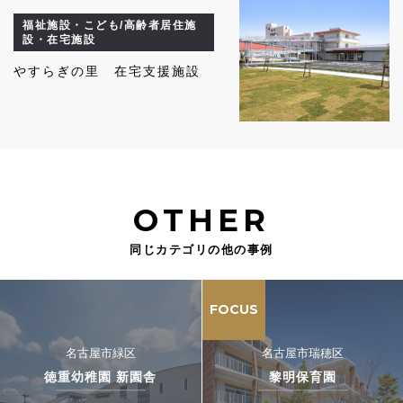
福祉施設・こども/高齢者居住施
設・在宅施設
やすらぎの里 在宅支援施設
OTHER
同じカテゴリの他の事例
FOCUS
名古屋市緑区
名古屋市瑞穂区
徳重幼稚園 新園舎
黎明保育園