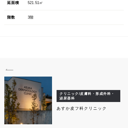
延面積
521.51㎡
階数
3階
クリニック/皮膚科・形成外科・
泌尿器科
あすか皮フ科クリニック