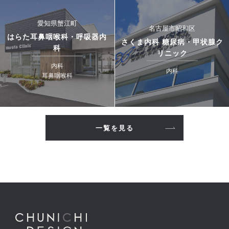
愛知県蟹江町
名古屋市昭和区
はらた耳鼻咽喉科・呼吸器内
さくま内科 糖尿病・甲状腺ク
科
リニック
内科
内科
耳鼻咽喉科
一覧を見る