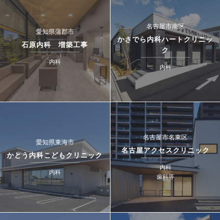
名古屋市南区
愛知県蒲郡市
かさでら内科ハートクリニッ
石原内科 増築工事
ク
内科
内科
名古屋市名東区
愛知県東海市
名古屋アクセスクリニック
かとう内科こどもクリニック
内科
内科
歯科等