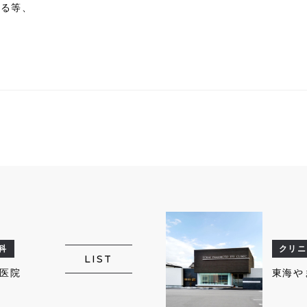
する等、
科
クリニ
LIST
医院
東海や