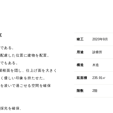
区
竣工
2020年9月
クである。
用途
診療所
に配慮した位置に建物を配置。
置でもある。
構造
木造
屋根面を隠し、仕上げ面を大きく
かく優しい印象を持たせた。
延面積
235.91㎡
風を凌いで過ごせる空間を確保
階数
2階
し採光を確保、