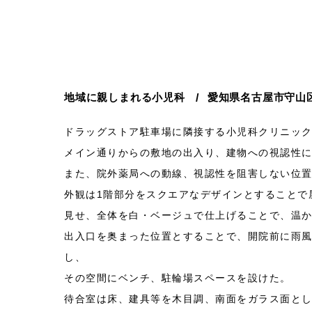
地域に親しまれる小児科
愛知県名古屋市守山
ドラッグストア駐車場に隣接する小児科クリニッ
メイン通りからの敷地の出入り、建物への視認性
また、院外薬局への動線、視認性を阻害しない位
外観は1階部分をスクエアなデザインとすることで
見せ、全体を白・ベージュで仕上げることで、温
出入口を奥まった位置とすることで、開院前に雨
し、
その空間にベンチ、駐輪場スペースを設けた。
待合室は床、建具等を木目調、南面をガラス面と