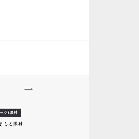
ック/眼科
まもと眼科