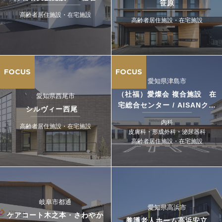
笹原
高齢者居住施設・在宅施設
高齢者居住施設・在宅施設
FOCUS
FOCUS
愛知県津島市
（社福）愛燦会 複合施設 在
愛知県西尾市
宅総合センター / AISANクリ
シルヴィー西尾
ニック
内科
高齢者居住施設・在宅施設
皮膚科・形成外科・泌尿器科
高齢者居住施設・在宅施設
岐阜市都通
愛知県高浜市
ケアコート木之本・さわやか
養護老人ホーム高浜安立