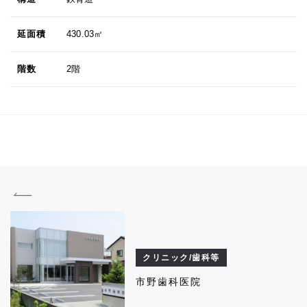
延面積
430.03㎡
階数
2階
クリニック/歯科等
市野歯科医院