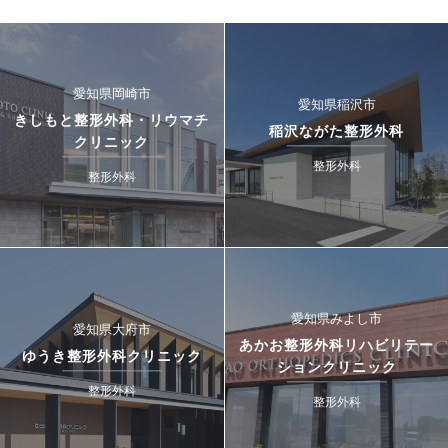
愛知県岡崎市
愛知県稲沢市
きしもと整形外科・リウマチ
稲沢ながた整形外科
クリニック
整形外科
整形外科
愛知県みよし市
愛知県大府市
あかお整形外科リハビリテー
ゆうき整形外科クリニック
ションクリニック
整形外科
整形外科