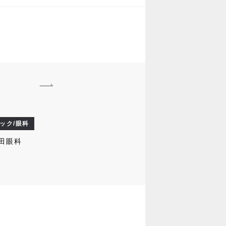
ック/眼科
田眼科