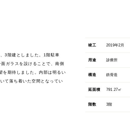
竣工
2019年2月
、3階建としました。1階駐車
用途
診療所
一面ガラスを設けることで、南側
望を期待しました。内部は明るい
構造
鉄骨造
用いて落ち着いた空間となってい
延面積
791.27㎡
階数
3階