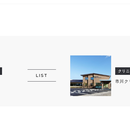
クリニ
LIST
市川ク