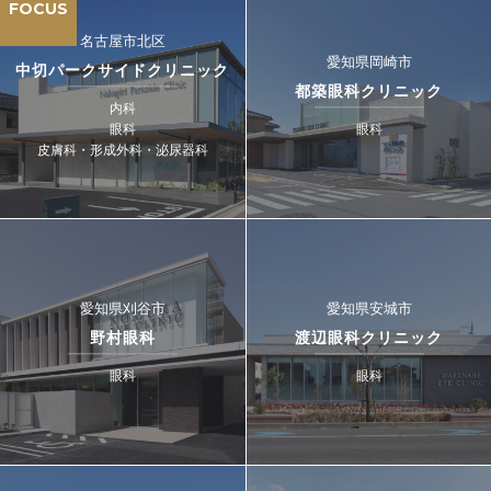
FOCUS
名古屋市北区
愛知県岡崎市
中切パークサイドクリニック
都築眼科クリニック
内科
眼科
眼科
皮膚科・形成外科・泌尿器科
愛知県刈谷市
愛知県安城市
野村眼科
渡辺眼科クリニック
眼科
眼科