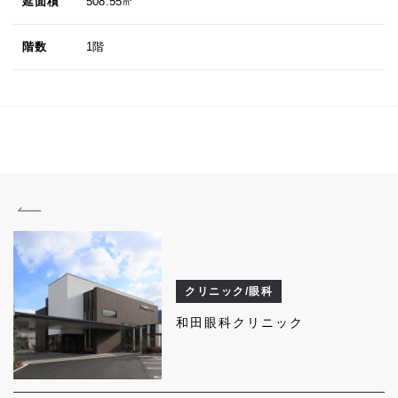
延面積
508.55㎡
階数
1階
クリニック/眼科
和田眼科クリニック