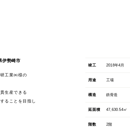
県伊勢崎市
竣工
2018年4月
理研工業㈱様の
用途
工場
一貫生産できる
構造
鉄骨造
とすることを目指し
延面積
47,630.54㎡
階数
2階