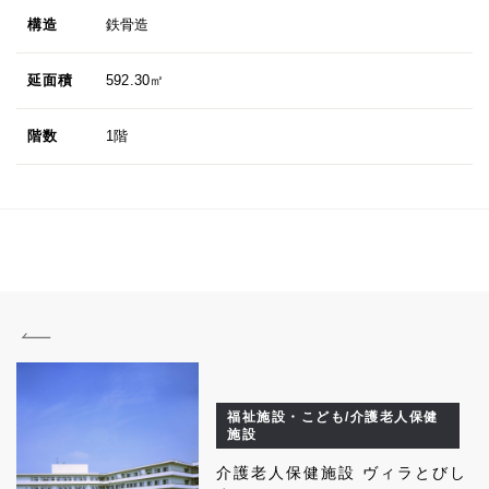
構造
鉄骨造
延面積
592.30㎡
階数
1階
福祉施設・こども/介護老人保健
施設
介護老人保健施設 ヴィラとびし