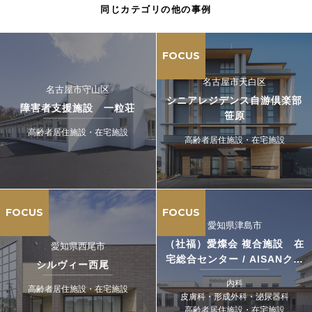
同じカテゴリの他の事例
FOCUS
名古屋市天白区
名古屋市守山区
シニアレジデンス自游倶楽部
障害者支援施設 一粒荘
笹原
高齢者居住施設・在宅施設
高齢者居住施設・在宅施設
FOCUS
FOCUS
愛知県津島市
（社福）愛燦会 複合施設 在
愛知県西尾市
宅総合センター / AISANクリ
シルヴィー西尾
ニック
内科
高齢者居住施設・在宅施設
皮膚科・形成外科・泌尿器科
高齢者居住施設・在宅施設