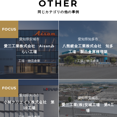
OTHER
同じカテゴリの他の事例
FOCUS
愛知県安城市
愛知県知多市
愛三工業株式会社 Aisanみ
八熊鍍金工業株式会社 知多
らい工場
工場 製品倉庫棟増築
工場・物流倉庫
工場・物流倉庫
FOCUS
愛知県刈谷市
愛知県安城市
小林クリエイト株式会社 第
愛三工業(株)安城工場 第4工
10工場
場