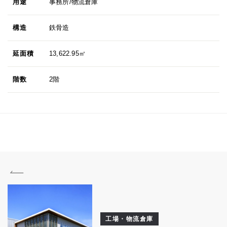
用途
事務所/物流倉庫
構造
鉄骨造
延面積
13,622.95㎡
階数
2階
工場・物流倉庫