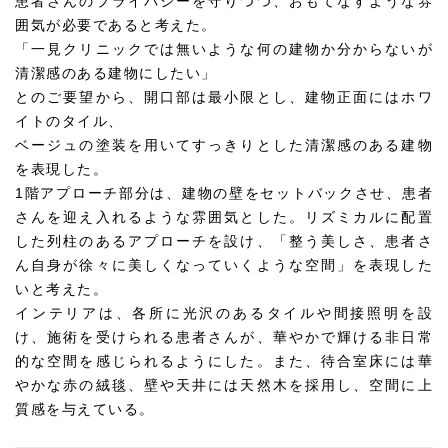
患者さんのプライバシーを守りつつ、おもてなすような雰
囲気が必要であると考えた。
「一見クリニックでは無いような何の建物か分からないが
清潔感のある建物にしたい」
とのご要望から、開口部は最小限とし、建物正面にはホワ
イトのタイル、
ベージュの塗装を用いてすっきりとした清潔感のある建物
を表現した。
1階アプローチ部分は、建物の壁をセットバックさせ、患者
さんを迎え入れるような雰囲気とした。リズミカルに配置
した列柱のあるアプローチを設け、「整う美しさ、患者さ
ん自身が徐々に美しくなっていくような空間」を表現した
いと考えた。
インテリアは、各所に光沢のあるタイルや間接照明を設
け、施術を受けられる患者さんが、華やかで輝ける非日常
的な空間を感じられるようにした。また、待合室床には華
やかな赤の絨毯、壁や天井には天然木を採用し、空間に上
質感を与えている。