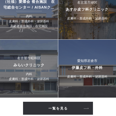
（社福）愛燦会 複合施設 在
名古屋市緑区
宅総合センター / AISANクリ
あすか皮フ科クリニック
ニック
内科
皮膚科・形成外科・泌尿器科
皮膚科・形成外科・泌尿器科
高齢者居住施設・在宅施設
名古屋市昭和区
愛知県岩倉市
みらいクリニック
伊藤皮フ科・外科
内科
皮膚科・形成外科・泌尿器科
皮膚科・形成外科・泌尿器科
一覧を見る