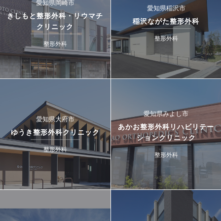
愛知県岡崎市
愛知県稲沢市
きしもと整形外科・リウマチ
稲沢ながた整形外科
クリニック
整形外科
整形外科
愛知県みよし市
愛知県大府市
あかお整形外科リハビリテー
ゆうき整形外科クリニック
ションクリニック
整形外科
整形外科