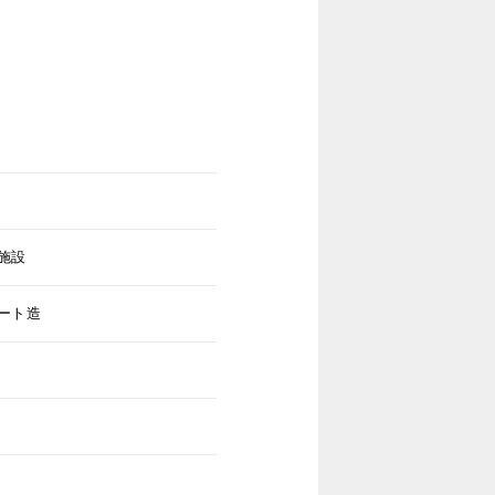
施設
ート造