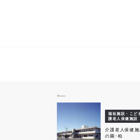
福祉施設・こども
護老人保健施設
介護老人保健施
の園･柏