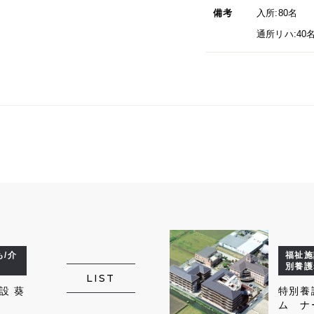
備考
入所:80名
通所リハ:40
/介
福祉施
別養護
LIST
設 葵
特別養
ム ナ