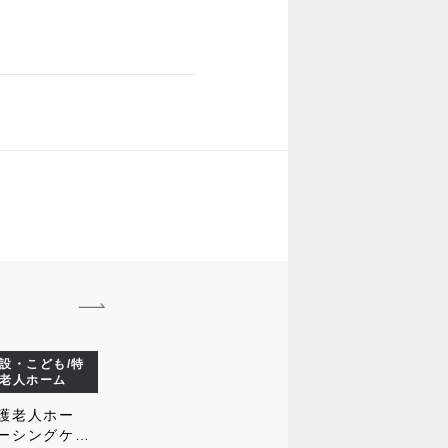
名
設・こども/特
老人ホーム
護老人ホー
ーシングケア