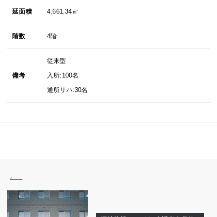
延面積
4,661.34㎡
階数
4階
従来型
備考
入所:100名
通所リハ:30名