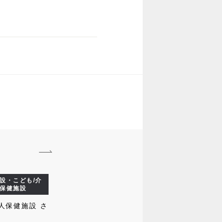
名
設・こども/介
保健施設
人保健施設 さ