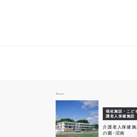
福祉施設・こども
護老人保健施設
介護老人保健施
の園･沼南