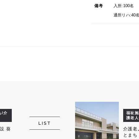
備考
入所:100名
通所リハ:40
/介
福祉施
護老人
LIST
設 葵
介護老
とまち