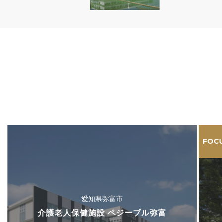
FOC
愛知県弥富市
介護老人保健施設 ペジーブル弥富