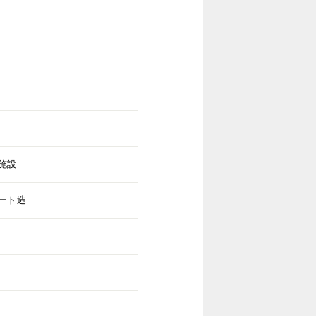
施設
ート造