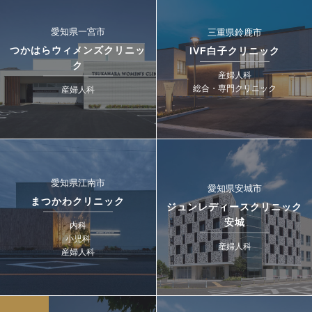
愛知県一宮市
三重県鈴鹿市
つかはらウィメンズクリニッ
IVF白子クリニック
ク
産婦人科
総合・専門クリニック
産婦人科
愛知県江南市
愛知県安城市
まつかわクリニック
ジュンレディースクリニック
安城
内科
小児科
産婦人科
産婦人科