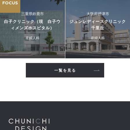
FOCUS
三重県鈴鹿市
大阪府摂津市
白子クリニック（現 白子ウ
ジュンレディースクリニック
ィメンズホスピタル）
千里丘
産婦人科
産婦人科
一覧を見る