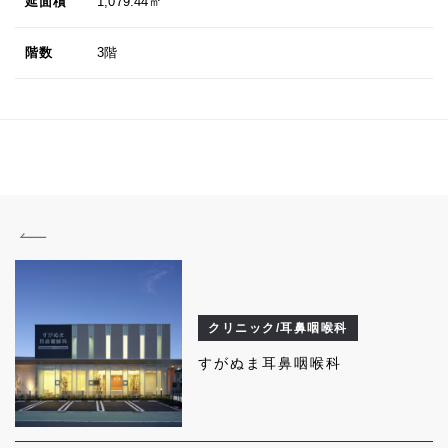
延面積
1,079.44㎡
階数
3階
クリニック/耳鼻咽喉科
すがぬま耳鼻咽喉科