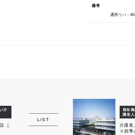
備考
通所リハ：40
/介
福祉施
護老人
LIST
設 こ
介護老
Ⅱ四季