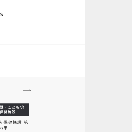
名
設・こども/介
保健施設
人保健施設 第
の里