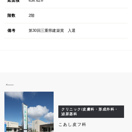
延面積
434.62㎡
階数
2階
備考
第30回三重県建築賞 入選
クリニック/皮膚科・形成外科・
泌尿器科
こあし皮フ科