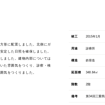
竣工
2015年1月
長方形に配置しました。北側にガ
用途
診療所
と安定した日照を確保しました。
としました。建物内部については
構造
鉄骨造
着いた雰囲気をつくり、診察・検
雰囲気をつくりました。
延面積
348.84㎡
階数
2階
備考
第34回三重