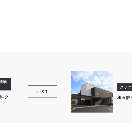
咽喉
クリニ
LIST
科ク
和田眼