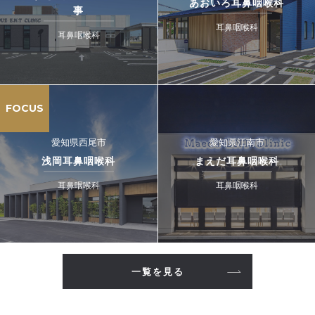
あおいろ耳鼻咽喉科
事
耳鼻咽喉科
耳鼻咽喉科
FOCUS
愛知県西尾市
愛知県江南市
浅岡耳鼻咽喉科
まえだ耳鼻咽喉科
耳鼻咽喉科
耳鼻咽喉科
一覧を見る