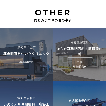
OTHER
同じカテゴリの他の事例
愛知県蟹江町
愛知県半田市
はらた耳鼻咽喉科・呼吸器内
耳鼻咽喉科かいだクリニック
科
耳鼻咽喉科
内科
耳鼻咽喉科
愛知県岩倉市
名古屋市天白区
いのうえ耳鼻咽喉科 増築工