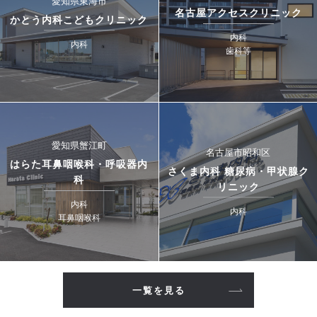
愛知県東海市
名古屋アクセスクリニック
かとう内科こどもクリニック
内科
内科
歯科等
愛知県蟹江町
名古屋市昭和区
はらた耳鼻咽喉科・呼吸器内
さくま内科 糖尿病・甲状腺ク
科
リニック
内科
内科
耳鼻咽喉科
一覧を見る