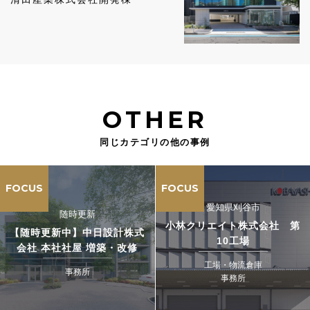
OTHER
同じカテゴリの他の事例
FOCUS
FOCUS
愛知県刈谷市
随時更新
小林クリエイト株式会社 第
【随時更新中】中日設計株式
10工場
会社 本社社屋 増築・改修
工場・物流倉庫
事務所
事務所