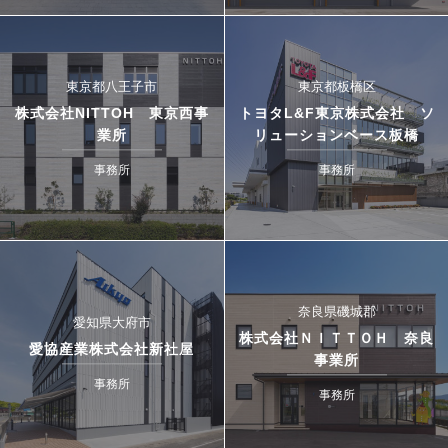
東京都八王子市
東京都板橋区
株式会社NITTOH 東京西事
トヨタL&F東京株式会社 ソ
業所
リューションベース板橋
事務所
事務所
奈良県磯城郡
愛知県大府市
株式会社ＮＩＴＴＯＨ 奈良
愛協産業株式会社新社屋
事業所
事務所
事務所