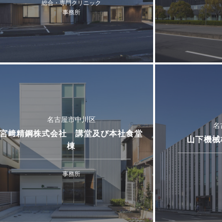
総合・専門クリニック
事務所
名古屋市中川区
名
宮﨑精鋼株式会社 講堂及び本社食堂
山下機械
棟
事務所