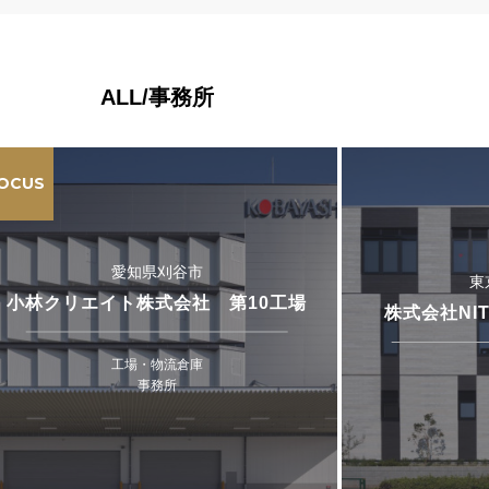
ALL/事務所
OCUS
愛知県刈谷市
東
小林クリエイト株式会社 第10工場
株式会社NI
工場・物流倉庫
事務所