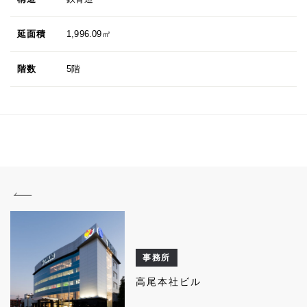
延面積
1,996.09㎡
階数
5階
事務所
高尾本社ビル