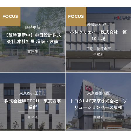
FOCUS
FOCUS
愛知県刈谷市
随時更新
小林クリエイト株式会社 第
【随時更新中】中日設計株式
10工場
会社 本社社屋 増築・改修
工場・物流倉庫
事務所
事務所
東京都八王子市
東京都板橋区
株式会社NITTOH 東京西事
トヨタL&F東京株式会社 ソ
業所
リューションベース板橋
事務所
事務所