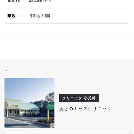
延面積
2,629.67㎡㎡
階数
7階 地下1階
クリニック/小児科
あさのキッズクリニック