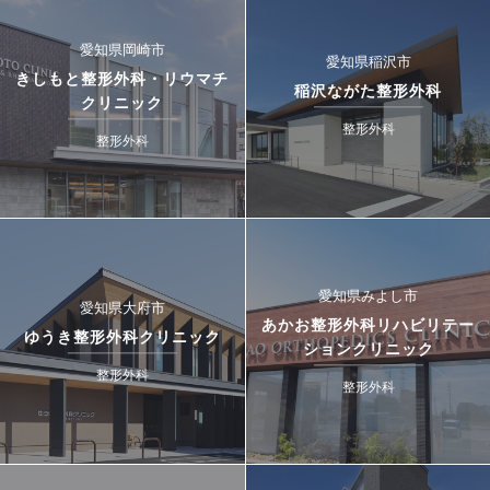
愛知県岡崎市
愛知県稲沢市
きしもと整形外科・リウマチ
稲沢ながた整形外科
クリニック
整形外科
整形外科
愛知県みよし市
愛知県大府市
あかお整形外科リハビリテー
ゆうき整形外科クリニック
ションクリニック
整形外科
整形外科