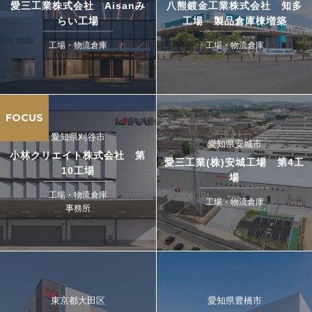
愛三工業株式会社 Aisanみ
八熊鍍金工業株式会社 知多
らい工場
工場 製品倉庫棟増築
工場・物流倉庫
工場・物流倉庫
FOCUS
愛知県刈谷市
愛知県安城市
小林クリエイト株式会社 第
愛三工業(株)安城工場 第4工
10工場
場
工場・物流倉庫
工場・物流倉庫
事務所
東京都大田区
愛知県豊橋市