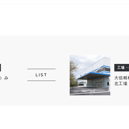
工場・
LIST
）み
大信
北工場